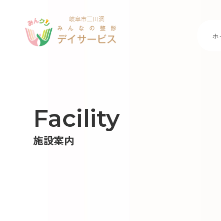
Skip
to
content
ホ
Facility
施設案内