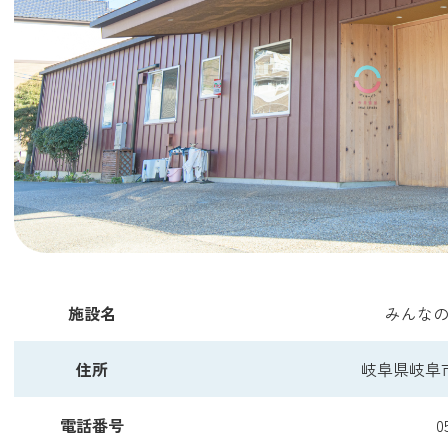
施設名
みんなの
住所
岐阜県岐阜市
電話番号
0